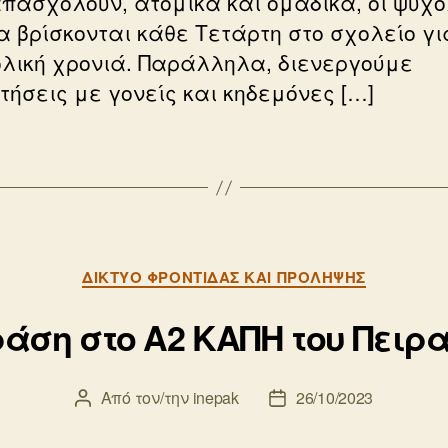
απασχολούν, ατομικά και ομαδικά, οι ψυχο
α βρίσκονται κάθε Τετάρτη στο σχολείο γι
ολική χρονιά. Παράλληλα, διενεργούμε
τήσεις με γονείς και κηδεμόνες […]
Κατηγορίες
ΔΊΚΤΥΟ ΦΡΟΝΤΊΔΑΣ ΚΑΙ ΠΡΌΛΗΨΗΣ
άση στο Α2 ΚΑΠΗ του Πειρ
Από τον/την
inepak
26/10/2023
Συντάκτης
Ημ.
άρθρου
δημοσίευσης