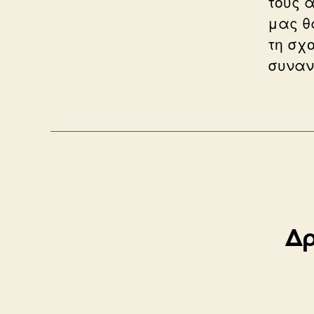
τους 
μας θ
τη σχ
συναν
Δρ