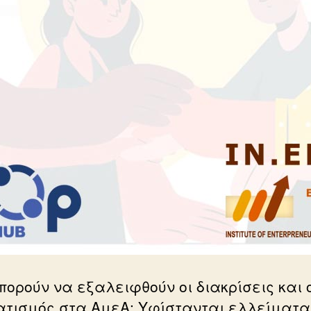
πορούν να εξαλειφθούν οι διακρίσεις και 
ατισμός στα ΑμεΑ; Υφίστανται ελλείματα