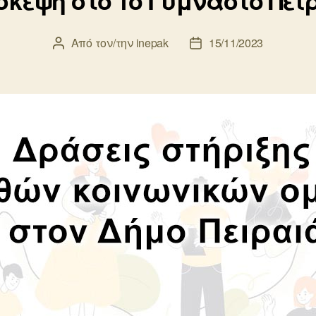
σκεψη στο 1ο Γυμνάσιο Πει
Από τον/την
inepak
15/11/2023
Συντάκτης
Ημ.
άρθρου
δημοσίευσης