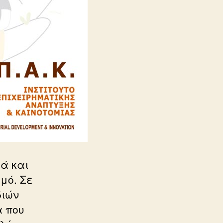
ιά και
μό. Σε
διών
α που