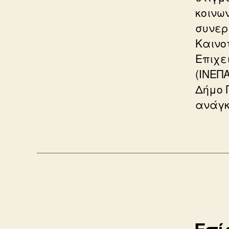
κοινω
συνερ
Καινο
Επιχε
(ΙΝΕΠ
Δήμο 
ανάγκ