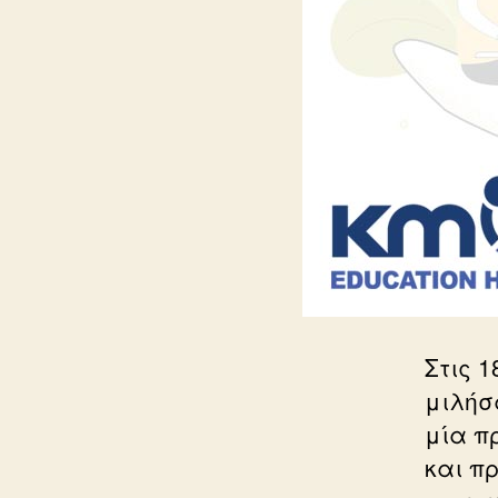
Στις 
μιλήσ
μία π
και π