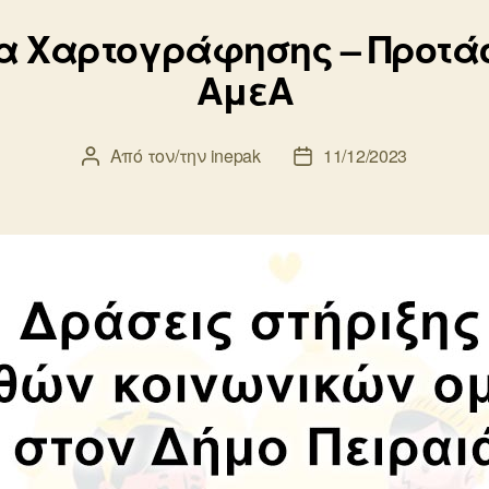
 Χαρτογράφησης – Προτάσ
ΑμεΑ
Από τον/την
inepak
11/12/2023
Συντάκτης
Ημ.
άρθρου
δημοσίευσης