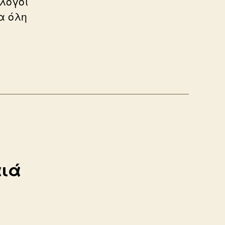
λόγοι
α όλη
αιά