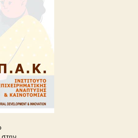
ο
 στην