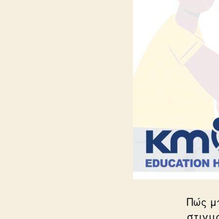
Πώς μ
στιγμ