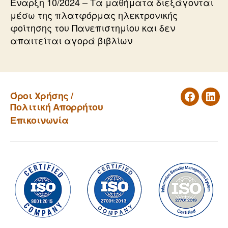
Έναρξη 10/2024 – Τα μαθήματα διεξάγονται
μέσω της πλατφόρμας ηλεκτρονικής
φοίτησης του Πανεπιστημίου και δεν
απαιτείται αγορά βιβλίων
Όροι Χρήσης /
Facebook
Link
Πολιτική Απορρήτου
Επικοινωνία