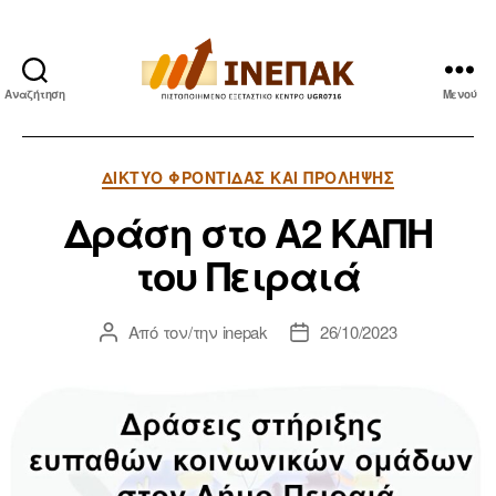
Αναζήτηση
Μενού
ΙΝΕΠΑΚ
Κατηγορίες
ΔΊΚΤΥΟ ΦΡΟΝΤΊΔΑΣ ΚΑΙ ΠΡΌΛΗΨΗΣ
Δράση στο Α2 ΚΑΠΗ
του Πειραιά
Από τον/την
inepak
26/10/2023
Συντάκτης
Ημ.
άρθρου
δημοσίευσης