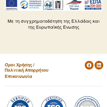
Με τη συγχρηματοδότηση της Ελλάδας και
της Ευρωπαϊκής Ένωσης
←
Δράση στο Γ2 ΚΑΠΗ του Πειραιά
→
Προγράμματα αναβάθμισης δεξιοτήτων
Όροι Χρήσης /
ανέργων για το 2023-24
Facebook
Link
Πολιτική Απορρήτου
Επικοινωνία