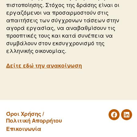
πιστοποίησης. Στόχος της δράσης είναι οι
εργαζόμενοι να προσαρμοστούν στις
απαιτήσεις των σύγχρονων τάσεων στην
αγορά εργασίας, να αναβαθμίσουν τις
προοπτικές τους και κατά συνέπεια να
συμβάλουν στον εκσυγχρονισμό της
ελληνικής οικονομίας.
Δείτε εδώ την ανακοίνωση
←
Ξεκινάνε τα προγράμματα κατάρτισης
ΔΥΠΑ/ΟΑΕΔ εργαζομένων & ανέργων για
το 2023
Όροι Χρήσης /
Facebook
Link
Πολιτική Απορρήτου
→
Δίκτυο Φροντίδας και Πρόληψης στο Δήμο
Επικοινωνία
Πειραιά