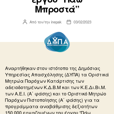
Μπροστά”
Από τον/την
inepak
03/02/2023
Συντάκτης
Ημ.
άρθρου
δημοσίευσης
Αναρτήθηκαν στον ιστότοπο της Δημόσιας
Υπηρεσίας Απασχόλησης (ΔΥΠΑ) τα Οριστικά
Μητρώα Παρόχων Κατάρτισης των
αδειοδοτημένων Κ.Δ.Β.Μ και των Κ.Ε.Δι.Βι.Μ.
των Α.Ε.Ι. (Α΄ φάσης) και το Οριστικό Μητρώο
Παρόχων Πιστοποίησης (Α΄ φάσης) για τα
προγράμματα αναβάθμισης δεξιοτήτων
150.000 εργαζομένων του έργου “Πάω