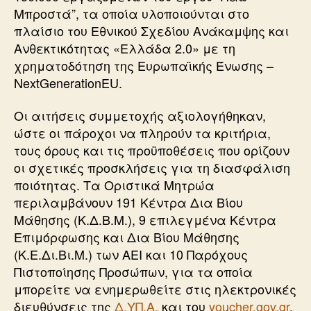
Μπροστά”, τα οποία υλοποιούνται στο
πλαίσιο του Εθνικού Σχεδίου Ανάκαμψης και
Ανθεκτικότητας «Ελλάδα 2.0» με τη
χρηματοδότηση της Ευρωπαϊκής Ένωσης –
NextGenerationEU.
Οι αιτήσεις συμμετοχής αξιολογήθηκαν,
ώστε οι πάροχοι να πληρούν τα κριτήρια,
τους όρους και τις προϋποθέσεις που ορίζουν
οι σχετικές προσκλήσεις για τη διασφάλιση
ποιότητας. Τα Οριστικά Μητρώα
περιλαμβάνουν 191 Κέντρα Δια Βίου
Μάθησης (Κ.Δ.Β.Μ.), 9 επιλεγμένα Κέντρα
Επιμόρφωσης και Δια Βίου Μάθησης
(Κ.Ε.Δι.Βι.Μ.) των ΑΕΙ και 10 Παρόχους
Πιστοποίησης Προσώπων, για τα οποία
μπορείτε να ενημερωθείτε στις ηλεκτρονικές
διευθύνσεις της
Δ.ΥΠ.Α.
και του
voucher.gov.gr
.