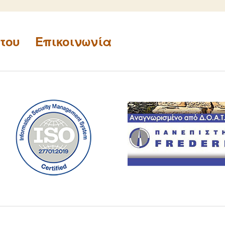
ονικού
Δράσ
ιτουργοί,
απευτές,
ήτου
Επικοινωνία
/τριες)