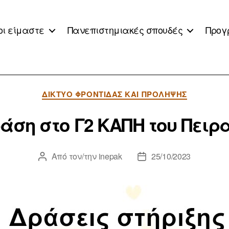
οι είμαστε
Πανεπιστημιακές σπουδές
Προγ
Κατηγορίες
ΔΊΚΤΥΟ ΦΡΟΝΤΊΔΑΣ ΚΑΙ ΠΡΌΛΗΨΗΣ
άση στο Γ2 ΚΑΠΗ του Πειρ
Από τον/την
inepak
25/10/2023
Συντάκτης
Ημ.
άρθρου
δημοσίευσης