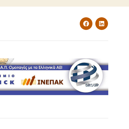
η στο Α2 ΚΑΠΗ του Πειραιά
→
Facebook
LinkedIn