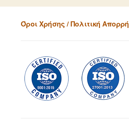
←
Πρόσληψη ειδικού επιστημ
προσωπικού (κοινωνικοί λε
γυμναστές/στριες, εργοθερ
Όροι Χρήσης / Πολιτική Απορρ
διαιτολόγοι και νοσηλευτές