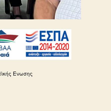
αϊκής Ένωσης