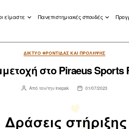
οι είμαστε
Πανεπιστημιακές σπουδές
Προγ
Κατηγορίες
ΔΊΚΤΥΟ ΦΡΟΝΤΊΔΑΣ ΚΑΙ ΠΡΌΛΗΨΗΣ
μετοχή στο Piraeus Sports 
Από τον/την
inepak
01/07/2023
Συντάκτης
Ημ.
άρθρου
δημοσίευσης