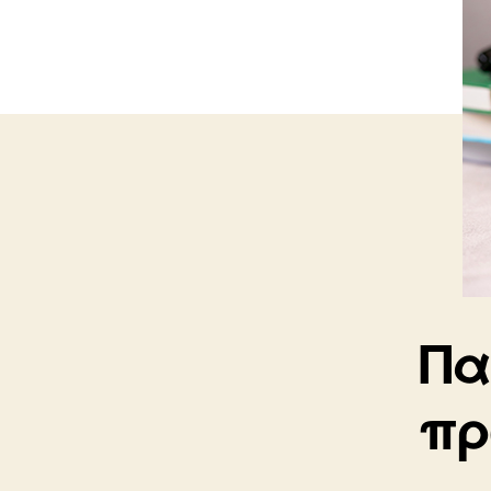
Πα
πρ