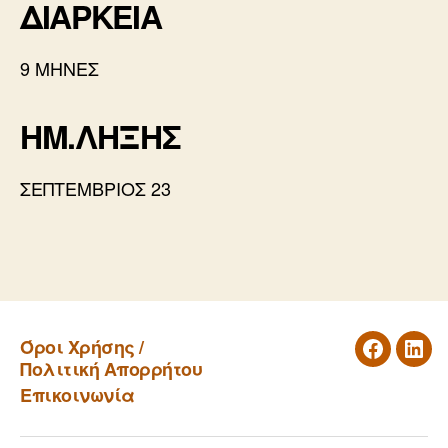
ΔΙΑΡΚΕΙΑ
9 ΜΗΝΕΣ
HM.ΛΗΞΗΣ
ΣΕΠΤΕΜΒΡΙΟΣ 23
←
Πρόσκληση Οφελούμενων (AμεΑ / 3η
Ηλικία / Νέοι με κίνδυνο κοινωνικού
αποκλεισμού)
Όροι Χρήσης /
Facebook
Link
Πολιτική Απορρήτου
→
Αίτηση συμμετοχής για το Ευρωπαϊκό
Επικοινωνία
πρόγραμμα FEMINA